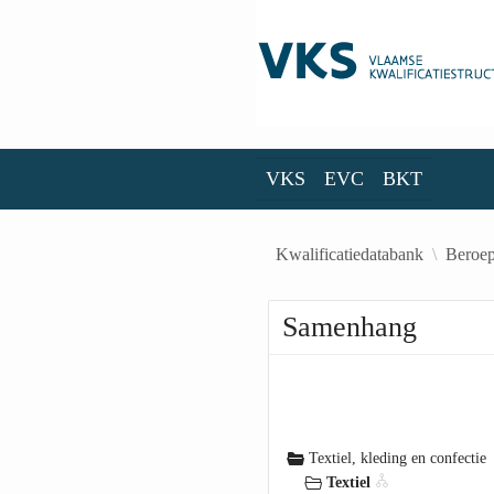
Skip to Main Content
VKS
EVC
BKT
VKS
EVC
BKT
Kwalificatiedatabank
Beroep
Samenhang
Textiel, kleding en confectie
Textiel