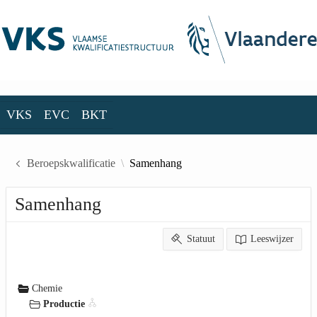
Skip to Main Content
VKS
EVC
BKT
VKS
EVC
BKT
Beroepskwalificatie
Samenhang
Samenhang
Statuut
Leeswijzer
Chemie
Productie