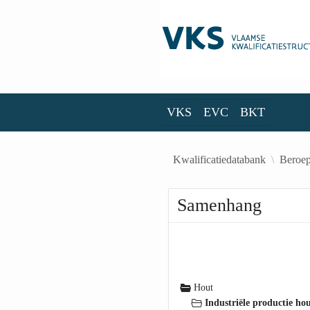
Skip to Main Content
VKS
EVC
BKT
VKS
EVC
BKT
Kwalificatiedatabank
Beroep
Samenhang
Hout
Industriële productie ho