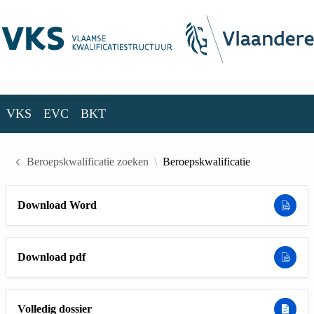
Skip to Main Content
VKS
EVC
BKT
VKS
EVC
BKT
Beroepskwalificatie zoeken
Beroepskwalificatie
Download Word
Download pdf
Volledig dossier