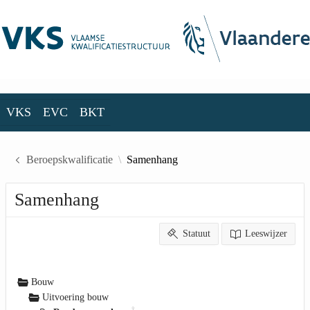
Skip to Main Content
VKS
EVC
BKT
VKS
EVC
BKT
Beroepskwalificatie
Samenhang
Samenhang
Statuut
Leeswijzer
Bouw
Uitvoering bouw