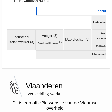
Ruwbouwwerken
Technicus
Betonherstel
Bekister
Voeger
(3)
Industrieel
betonneerd
IJzervlechter
(3)
isolatiewerker
(3)
Deelkwalificaties
Deelkwalifica
Medewerker 
Vlaanderen
verbeelding werkt.
Dit is een officiële website van de Vlaamse
overheid