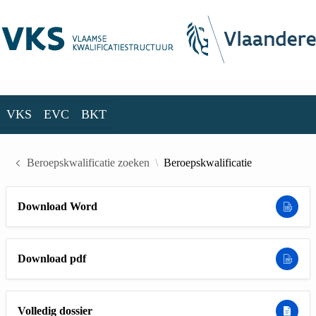
Skip to Main Content
VKS
EVC
BKT
VKS
EVC
BKT
Beroepskwalificatie zoeken
Beroepskwalificatie
Download Word
Download pdf
Volledig dossier