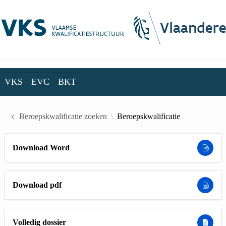
Skip to Main Content
VKS
EVC
BKT
VKS
EVC
BKT
Beroepskwalificatie zoeken
Beroepskwalificatie
Download Word
Download pdf
Volledig dossier