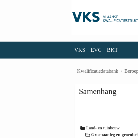
Skip to Main Content
VKS
EVC
BKT
VKS
EVC
BKT
Kwalificatiedatabank
Beroep
Samenhang
Land- en tuinbouw
Groenaanleg en groenbe