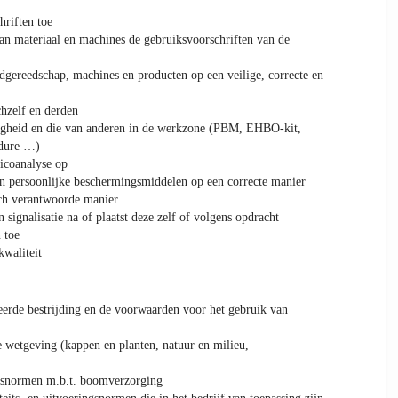
hriften toe
van materiaal en machines de gebruiksvoorschriften van de
dgereedschap, machines en producten op een veilige, correcte en
chzelf en derden
ligheid en die van anderen in de werkzone (PBM, EHBO-kit,
edure …)
sicoanalyse op
en persoonlijke beschermingsmiddelen op een correcte manier
ch verantwoorde manier
signalisatie na of plaatst deze zelf of volgens opdracht
 toe
kwaliteit
eerde bestrijding en de voorwaarden voor het gebruik van
e wetgeving (kappen en planten, natuur en milieu,
itsnormen m.b.t. boomverzorging