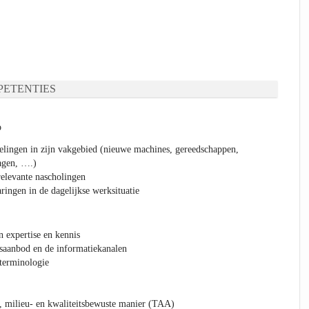
ETENTIES
p
elingen in zijn vakgebied (nieuwe machines, gereedschappen,
lagen, ….)
elevante nascholingen
ringen in de dagelijkse werksituatie
n expertise en kennis
saanbod en de informatiekanalen
terminologie
, milieu- en kwaliteitsbewuste manier (TAA)