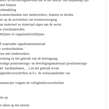
eits- en uitvoeringsnormen die in het bedrijf van toepassing zijn
met klanten
nbehandeling
catietechnieken met medewerkers, klanten en derden
en op de activiteiten van boomverzorging
an materieel en materiaal eigen aan de sector
 (rest)materialen
htlijnen of organisatierichtlijnen
aaronder signalisatiemateriaal
e werktechnieken
men met medewerkers
erking en het gebruik van de kettingzaag
nodige positionerings- en beveiligingsmateriaal (positionerings-
del, karabijnhaken,…) en het gebruik ervan
ligheidsvoorschriften m.b.t. de werkzaamheden van
municatie volgens de veiligheidsvoorschriften
tie op
e taken op het terrein