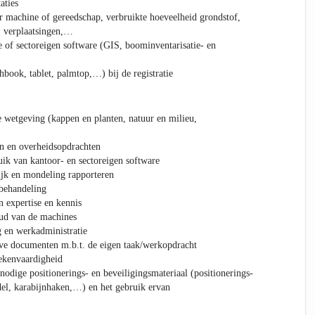
aties
per machine of gereedschap, verbruikte hoeveelheid grondstof,
, verplaatsingen,…
 of sectoreigen software (GIS, boominventarisatie- en
hbook, tablet, palmtop,…) bij de registratie
e wetgeving (kappen en planten, natuur en milieu,
en en overheidsopdrachten
uik van kantoor- en sectoreigen software
lijk en mondeling rapporteren
nbehandeling
n expertise en kennis
ud van de machines
 en werkadministratie
eve documenten m.b.t. de eigen taak/werkopdracht
ekenvaardigheid
nodige positionerings- en beveiligingsmateriaal (positionerings-
del, karabijnhaken,…) en het gebruik ervan