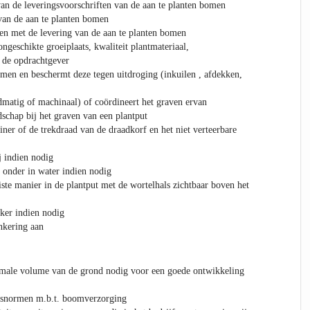
van de leveringsvoorschriften van de aan te planten bomen
 van de aan te planten bomen
en met de levering van de aan te planten bomen
ongeschikte groeiplaats, kwaliteit plantmateriaal,
 de opdrachtgever
omen en beschermt deze tegen uitdroging (inkuilen , afdekken,
dmatig of machinaal) of coördineert het graven ervan
dschap bij het graven van een plantput
ner of de trekdraad van de draadkorf en het niet verteerbare
j indien nodig
 onder in water indien nodig
iste manier in de plantput met de wortelhals zichtbaar boven het
oker indien nodig
nkering aan
imale volume van de grond nodig voor een goede ontwikkeling
itsnormen m.b.t. boomverzorging