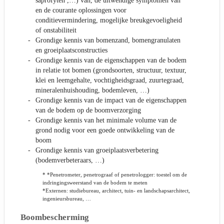
saprofyten ,…) van, de uitwendige symptomen van
en de courante oplossingen voor
conditievermindering, mogelijke breukgevoeligheid
of onstabiliteit
Grondige kennis van bomenzand, bomengranulaten
en groeiplaatsconstructies
Grondige kennis van de eigenschappen van de bodem
in relatie tot bomen (grondsoorten, structuur, textuur,
klei en leemgehalte, vochtigheidsgraad, zuurtegraad,
mineralenhuishouding, bodemleven, …)
Grondige kennis van de impact van de eigenschappen
van de bodem op de boomverzorging
Grondige kennis van het minimale volume van de
grond nodig voor een goede ontwikkeling van de
boom
Grondige kennis van groeiplaatsverbetering
(bodemverbeteraars, …)
* *Penetrometer, penetrograaf of penetrologger: toestel om de
indringingsweerstand van de bodem te meten
*Externen: studiebureau, architect, tuin- en landschapsarchitect,
ingenieursbureau, …
Boombescherming