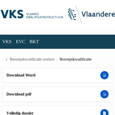
Skip to Main Content
VKS
EVC
BKT
VKS
EVC
BKT
Beroepskwalificatie zoeken
Beroepskwalificatie
Download Word
Download pdf
Volledig dossier