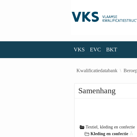
Skip to Main Content
VKS
EVC
BKT
VKS
EVC
BKT
Kwalificatiedatabank
Beroep
Samenhang
Textiel, kleding en confectie
Kleding en confectie