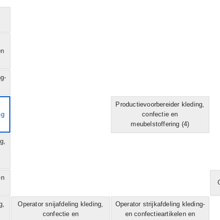
e
en
ng-
Productievoorbereider kleding,
ng
confectie en
meubelstoffering
(4)
g,
en
g,
Operator snijafdeling kleding,
Operator strijkafdeling kleding-
confectie en
en confectieartikelen en