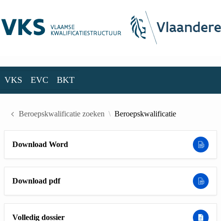
Skip to Main Content
VKS
EVC
BKT
VKS
EVC
BKT
Beroepskwalificatie zoeken
Beroepskwalificatie
Download Word
Download pdf
Volledig dossier