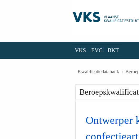
Skip to Main Content
VKS
EVC
BKT
VKS
EVC
BKT
Kwalificatiedatabank
Beroep
Beroepskwalificat
Ontwerper k
confectieart