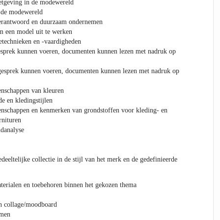
etgeving in de modewereld
n de modewereld
verantwoord en duurzaam ondernemen
m een model uit te werken
technieken en -vaardigheden
esprek kunnen voeren, documenten kunnen lezen met nadruk op
gesprek kunnen voeren, documenten kunnen lezen met nadruk op
enschappen van kleuren
 en kledingstijlen
enschappen en kenmerken van grondstoffen voor kleding- en
rnituren
ndanalyse
eeltelijke collectie in de stijl van het merk en de gedefinieerde
terialen en toebehoren binnen het gekozen thema
en collage/moodboard
amen