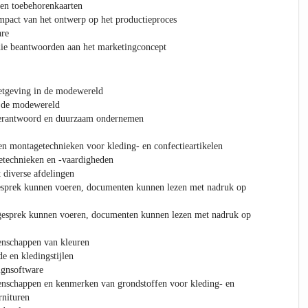
 en toebehorenkaarten
mpact van het ontwerp op het productieproces
are
die beantwoorden aan het marketingconcept
etgeving in de modewereld
n de modewereld
verantwoord en duurzaam ondernemen
n montagetechnieken voor kleding- en confectieartikelen
technieken en -vaardigheden
diverse afdelingen
esprek kunnen voeren, documenten kunnen lezen met nadruk op
gesprek kunnen voeren, documenten kunnen lezen met nadruk op
enschappen van kleuren
 en kledingstijlen
ignsoftware
enschappen en kenmerken van grondstoffen voor kleding- en
rnituren