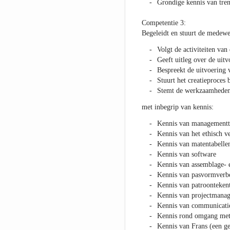
Grondige kennis van tre
Competentie 3:
Begeleidt en stuurt de medewer
Volgt de activiteiten va
Geeft uitleg over de uit
Bespreekt de uitvoering
Stuurt het creatieproces 
Stemt de werkzaamheden 
met inbegrip van kennis:
Kennis van managementt
Kennis van het ethisch 
Kennis van matentabelle
Kennis van software
Kennis van assemblage- e
Kennis van pasvormverbe
Kennis van patroonteken
Kennis van projectmana
Kennis van communicatie
Kennis rond omgang met 
Kennis van Frans (een g