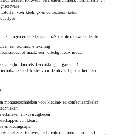
hnisch tekenen (ontwerp, referentienummers, normalisatie, …)
ignsoftware
dstoffen voor kleding- en confectieartikelen
ndanalyse
e tekeningen en de kleurgamma’s van de nieuwe collectie
uit in een technische tekening
d basismodel of maakt een volledig nieuw model
 details (borduursels, bedrukkingen, garen,…)
technische specificaties voor de uitvoering van het item
n
n montagetechnieken voor kleding- en confectieartikelen
technieken
technieken en -vaardigheden
enschappen van kleuren
 en kledingstijlen
hnisch tekenen (ontwerp, referentienummers, normalisatie, …)