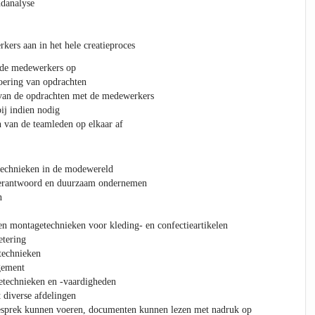
ndanalyse
kers aan in het hele creatieproces
n de medewerkers op
voering van opdrachten
 van de opdrachten met de medewerkers
bij indien nodig
van de teamleden op elkaar af
echnieken in de modewereld
verantwoord en duurzaam ondernemen
n
n montagetechnieken voor kleding- en confectieartikelen
tering
technieken
gement
technieken en -vaardigheden
diverse afdelingen
esprek kunnen voeren, documenten kunnen lezen met nadruk op