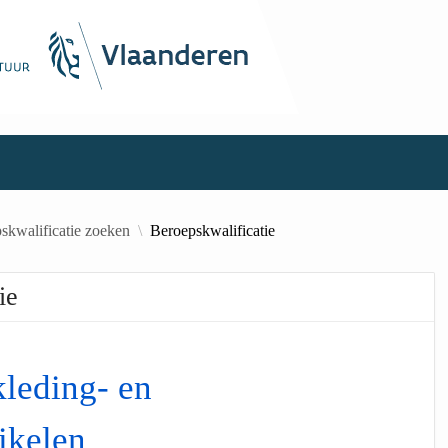
skwalificatie zoeken
Beroepskwalificatie
ie
leding- en
ikelen