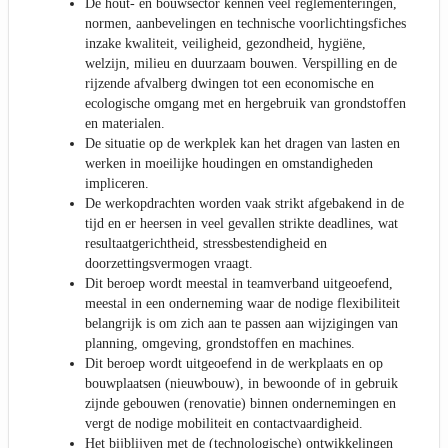
De hout- en bouwsector kennen veel reglementeringen,
normen, aanbevelingen en technische voorlichtingsfiches
inzake kwaliteit, veiligheid, gezondheid, hygiëne,
welzijn, milieu en duurzaam bouwen. Verspilling en de
rijzende afvalberg dwingen tot een economische en
ecologische omgang met en hergebruik van grondstoffen
en materialen.
De situatie op de werkplek kan het dragen van lasten en
werken in moeilijke houdingen en omstandigheden
impliceren.
De werkopdrachten worden vaak strikt afgebakend in de
tijd en er heersen in veel gevallen strikte deadlines, wat
resultaatgerichtheid, stressbestendigheid en
doorzettingsvermogen vraagt.
Dit beroep wordt meestal in teamverband uitgeoefend,
meestal in een onderneming waar de nodige flexibiliteit
belangrijk is om zich aan te passen aan wijzigingen van
planning, omgeving, grondstoffen en machines.
Dit beroep wordt uitgeoefend in de werkplaats en op
bouwplaatsen (nieuwbouw), in bewoonde of in gebruik
zijnde gebouwen (renovatie) binnen ondernemingen en
vergt de nodige mobiliteit en contactvaardigheid.
Het bijblijven met de (technologische) ontwikkelingen