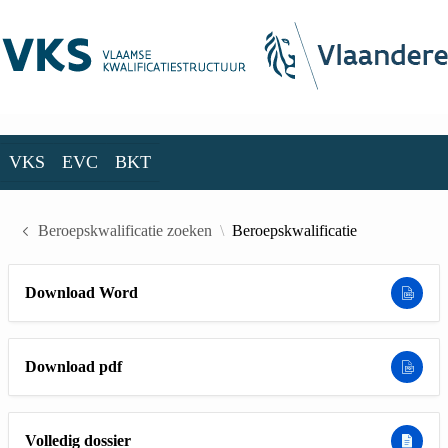
Skip to Main Content
VKS
EVC
BKT
VKS
EVC
BKT
Beroepskwalificatie zoeken
Beroepskwalificatie
Download Word
Download pdf
Volledig dossier