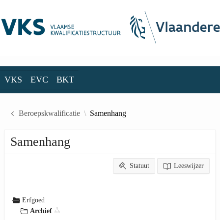
Skip to Main Content
VKS
EVC
BKT
VKS
EVC
BKT
Beroepskwalificatie
Samenhang
Samenhang
Statuut
Leeswijzer
Erfgoed
Archief