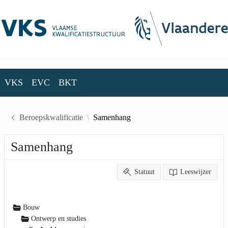
Skip to Main Content
VKS
EVC
BKT
VKS
EVC
BKT
Beroepskwalificatie
Samenhang
Samenhang
Statuut
Leeswijzer
Bouw
Ontwerp en studies