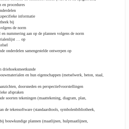
n en procedures
onderdelen
specifieke informatie
theek bij
volgens de norm
al en nummering aan op de plannen volgens de norm
rialenlijst … op
elsel
ende onderdelen samengestelde ontwerpen op
en driehoeksmeetkunde
ouwmaterialen en hun eigenschappen (metselwerk, beton, staal,
aanzichten, doorsneden en perspectiefvoorstellingen
fieke afspraken
nde soorten tekeningen (maattekening, diagram, plan,
an de tekensoftware (standaardtools, symbolenbibliotheek,
bij bouwkundige plannen (maatlijnen, hulpmaatlijnen,