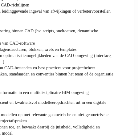
 CAD-richtlijnen
n leidinggevende ingeval van afwijkingen of verbetervoorstellen
sering binnen CAD (bv. scripts, sneltoetsen, dynamische
es van CAD-software
agenstructuren, blokken, xrefs en templates
 en optimalisatiemogelijkheden van de CAD-omgeving (interface,
..)
an CAD-bestanden en best practices voor projectbeheer
aken, standaarden en conventies binnen het team of de organisatie
nformatie in een multidisciplinaire BIM-omgeving
iciënt en kwaliteitsvol modelleeropdrachten uit in een digitale
modellen op met relevante geometrische en niet-geometrische
rojectafspraken
onen toe, en bewaakt daarbij de juistheid, volledigheid en
en model