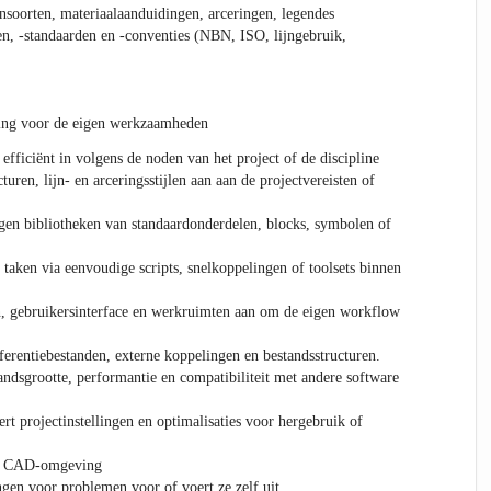
nsoorten, materiaalaanduidingen, arceringen, legendes
n, -standaarden en -conventies (NBN, ISO, lijngebruik,
ng voor de eigen werkzaamheden
ficiënt in volgens de noden van het project of de discipline
turen, lijn- en arceringsstijlen aan aan de projectvereisten of
igen bibliotheken van standaardonderdelen, blocks, symbolen of
 taken via eenvoudige scripts, snelkoppelingen of toolsets binnen
n, gebruikersinterface en werkruimten aan om de eigen workflow
ferentiebestanden, externe koppelingen en bestandsstructuren.
ndsgrootte, performantie en compatibiliteit met andere software
rt projectinstellingen en optimalisaties voor hergebruik of
de CAD-omgeving
ngen voor problemen voor of voert ze zelf uit.