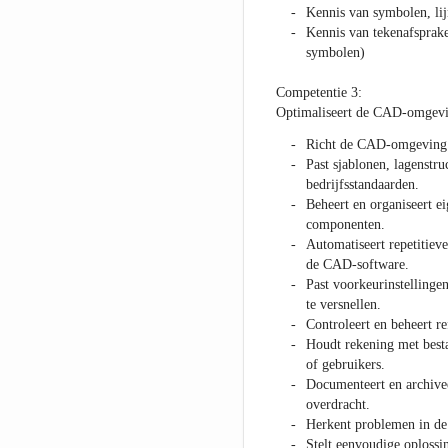
Kennis van symbolen, lij
Kennis van tekenafsprake
symbolen)
Competentie 3:
Optimaliseert de CAD-omgevi
Richt de CAD-omgeving ef
Past sjablonen, lagenstruc
bedrijfsstandaarden.
Beheert en organiseert e
componenten.
Automatiseert repetitieve
de CAD-software.
Past voorkeurinstellinge
te versnellen.
Controleert en beheert re
Houdt rekening met besta
of gebruikers.
Documenteert en archivee
overdracht.
Herkent problemen in 
Stelt eenvoudige oplossi