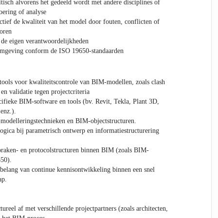
tisch alvorens het gedeeld wordt met andere disciplines of
oering of analyse
tief de kwaliteit van het model door fouten, conflicten of
oren
 de eigen verantwoordelijkheden
mgeving conform de ISO 19650-standaarden
ools voor kwaliteitscontrole van BIM-modellen, zoals clash
en validatie tegen projectcriteria
ifieke BIM-software en tools (bv. Revit, Tekla, Plant 3D,
enz.).
modelleringstechnieken en BIM-objectstructuren.
ogica bij parametrisch ontwerp en informatiestructurering
praken- en protocolstructuren binnen BIM (zoals BIM-
50).
belang van continue kennisontwikkeling binnen een snel
ap.
ureel af met verschillende projectpartners (zoals architecten,