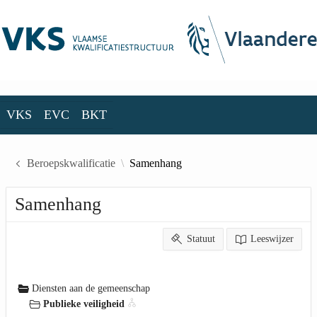
Skip to Main Content
VKS
EVC
BKT
VKS
EVC
BKT
Beroepskwalificatie
Samenhang
Samenhang
Statuut
Leeswijzer
Diensten aan de gemeenschap
Publieke veiligheid