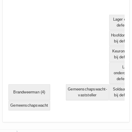
Lager offici
defensie
Hoofdondero
bij defens
Keuronderof
bij defens
Lager
onderoffici
defensie
Gemeenschapswacht-
Soldaat/Ma
Brandweerman
(4)
vaststeller
bij defens
Gemeenschapswacht