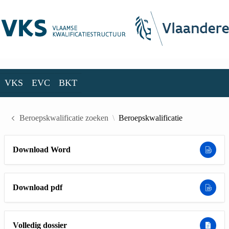
Skip to Main Content
VKS
EVC
BKT
VKS
EVC
BKT
Beroepskwalificatie zoeken
Beroepskwalificatie
Download Word
Download pdf
Volledig dossier