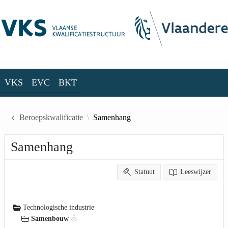
Skip to Main Content
VKS
EVC
BKT
VKS
EVC
BKT
Beroepskwalificatie
Samenhang
Samenhang
Statuut
Leeswijzer
Technologische industrie
Samenbouw