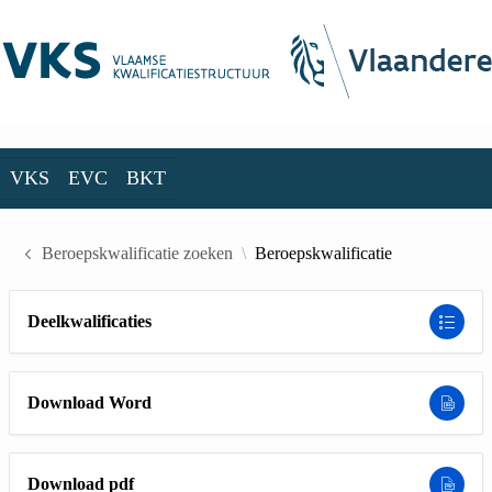
Skip to Main Content
VKS
EVC
BKT
VKS
EVC
BKT
Beroepskwalificatie zoeken
Beroepskwalificatie
Deelkwalificaties
Download Word
Download pdf