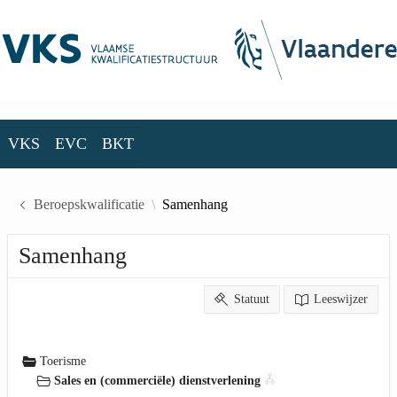
Skip to Main Content
VKS
EVC
BKT
VKS
EVC
BKT
Beroepskwalificatie
Samenhang
Samenhang
Statuut
Leeswijzer
Toerisme
Sales en (commerciële) dienstverlening