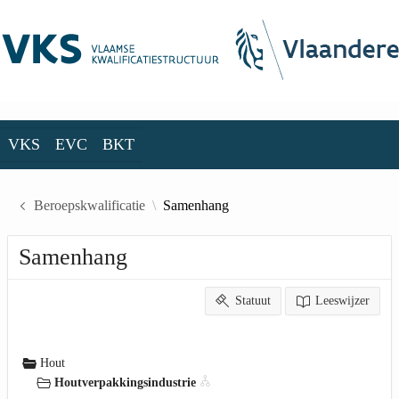
Skip to Main Content
VKS
EVC
BKT
VKS
EVC
BKT
Beroepskwalificatie
Samenhang
Samenhang
Statuut
Leeswijzer
Hout
Houtverpakkingsindustrie