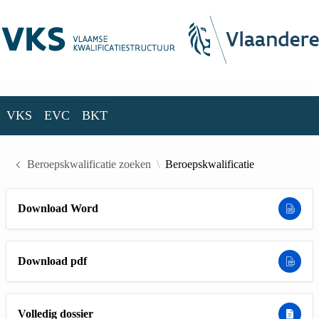
Skip to Main Content
VKS
EVC
BKT
VKS
EVC
BKT
Beroepskwalificatie zoeken
Beroepskwalificatie
Download Word
Download pdf
Volledig dossier