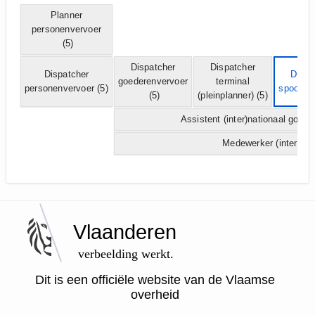
Planner
personenvervoer
(5)
Dispatcher
Dispatcher
Dispatcher
Dispa
goederenvervoer
terminal
personenvervoer
(5)
spoorver
(5)
(pleinplanner)
(5)
Assistent (inter)nationaal goed
Medewerker (inter)nat
Vlaanderen
verbeelding werkt.
Dit is een officiële website van de Vlaamse
overheid