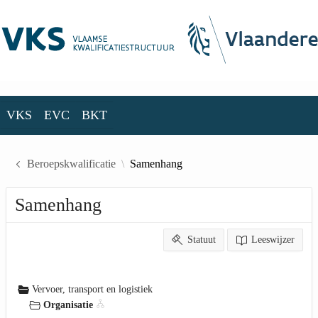
Skip to Main Content
VKS
EVC
BKT
VKS
EVC
BKT
Beroepskwalificatie
Samenhang
Samenhang
Statuut
Leeswijzer
Vervoer, transport en logistiek
Organisatie