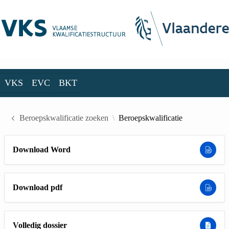
Skip to Main Content
VKS
EVC
BKT
VKS
EVC
BKT
Beroepskwalificatie zoeken
Beroepskwalificatie
Download Word
Download pdf
Volledig dossier