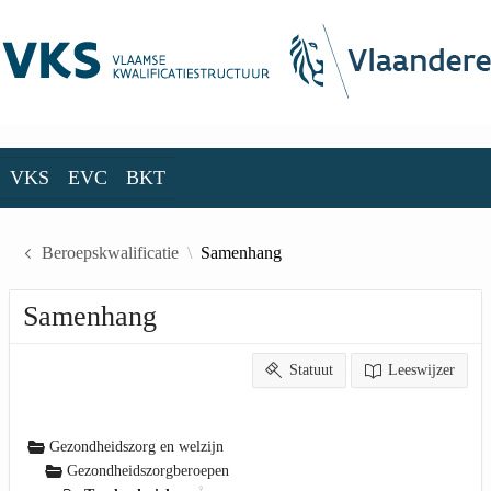
Skip to Main Content
VKS
EVC
BKT
VKS
EVC
BKT
Beroepskwalificatie
Samenhang
Samenhang
Statuut
Leeswijzer
Gezondheidszorg en welzijn
Gezondheidszorgberoepen