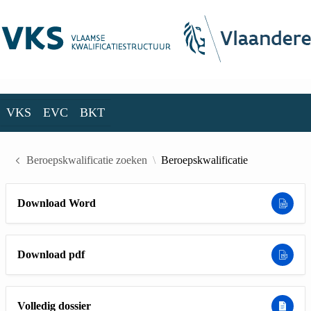
Skip to Main Content
VKS
EVC
BKT
VKS
EVC
BKT
Beroepskwalificatie zoeken
Beroepskwalificatie
Download Word
Download pdf
Volledig dossier