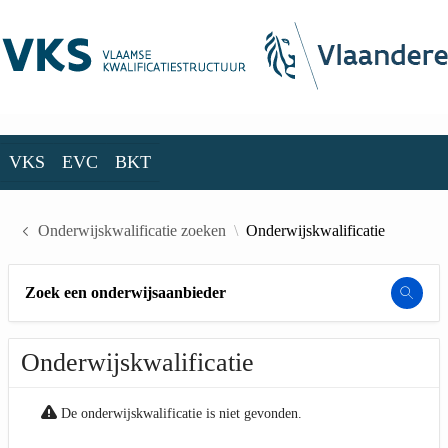
Skip to Main Content
VKS
EVC
BKT
VKS
EVC
BKT
Onderwijskwalificatie zoeken
Onderwijskwalificatie
Zoek een onderwijsaanbieder
Onderwijskwalificatie
De onderwijskwalificatie is niet gevonden.