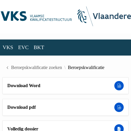
Skip to Main Content
VKS
EVC
BKT
VKS
EVC
BKT
Beroepskwalificatie zoeken
Beroepskwalificatie
Download Word
Download pdf
Volledig dossier