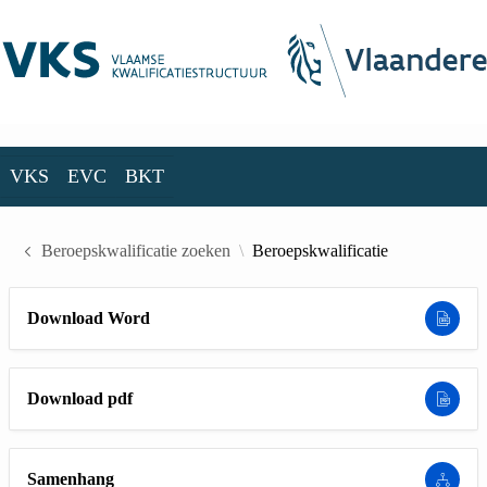
Skip to Main Content
VKS
EVC
BKT
VKS
EVC
BKT
Beroepskwalificatie zoeken
Beroepskwalificatie
Download Word
Download pdf
Samenhang