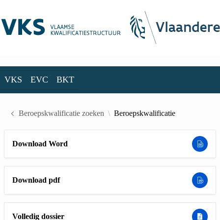
Skip to Main Content
VKS
EVC
BKT
VKS
EVC
BKT
Beroepskwalificatie zoeken
Beroepskwalificatie
Download Word
Download pdf
Volledig dossier