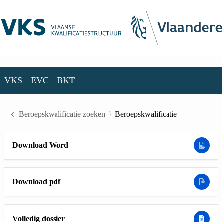
Skip to Main Content
VKS
EVC
BKT
VKS
EVC
BKT
Beroepskwalificatie zoeken
Beroepskwalificatie
Download Word
Download pdf
Volledig dossier