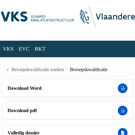
Skip to Main Content
VKS
EVC
BKT
VKS
EVC
BKT
Beroepskwalificatie zoeken
Beroepskwalificatie
Download Word
Download pdf
Volledig dossier