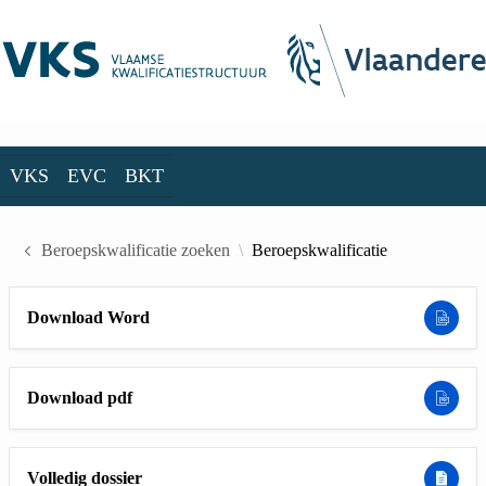
Skip to Main Content
VKS
EVC
BKT
VKS
EVC
BKT
Beroepskwalificatie zoeken
Beroepskwalificatie
Download Word
Download pdf
Volledig dossier