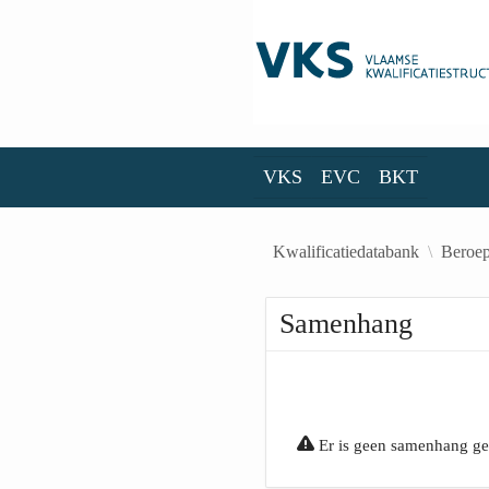
Skip to Main Content
VKS
EVC
BKT
VKS
EVC
BKT
Kwalificatiedatabank
Beroep
Samenhang
Er is geen samenhang g