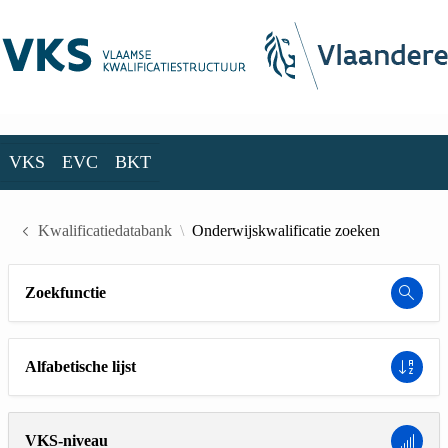
Skip to Main Content
VKS
EVC
BKT
VKS
EVC
BKT
Kwalificatiedatabank
Onderwijskwalificatie zoeken
Zoekfunctie
Alfabetische lijst
VKS-niveau