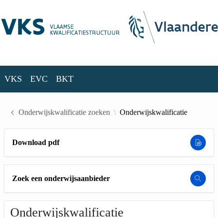
Skip to Main Content
VKS
EVC
BKT
VKS
EVC
BKT
Onderwijskwalificatie zoeken
Onderwijskwalificatie
Download pdf
Zoek een onderwijsaanbieder
Onderwijskwalificatie