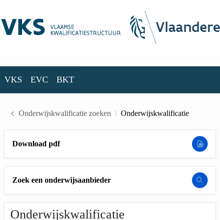
Skip to Main Content
VKS
EVC
BKT
VKS
EVC
BKT
Onderwijskwalificatie zoeken
Onderwijskwalificatie
Download pdf
Zoek een onderwijsaanbieder
Onderwijskwalificatie