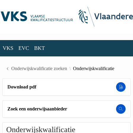
Skip to Main Content
VKS
EVC
BKT
VKS
EVC
BKT
Onderwijskwalificatie zoeken
Onderwijskwalificatie
Download pdf
Zoek een onderwijsaanbieder
Onderwijskwalificatie