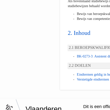
Als bovenstaand studiebewijs 
studiebewijzen behaald worde
Bewijs van beroepskwali
Bewijs van competentie
Inhoud
BEROEPSKWALIFIC
BK-0273-3: Assistent di
DOELEN
Eindtermen geldig in he
Vernietigde eindtermen 
Dit is een of
Vlaanderen