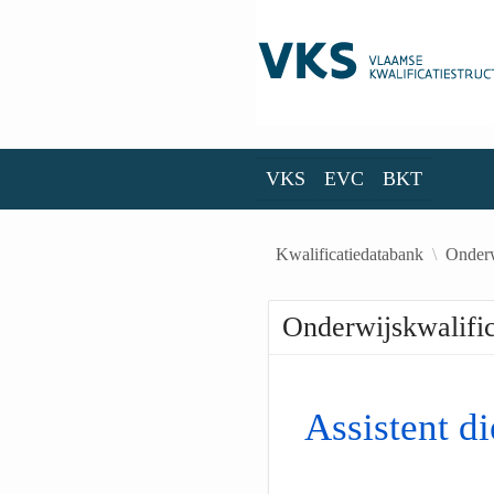
Skip to Main Content
VKS
EVC
BKT
VKS
EVC
BKT
Kwalificatiedatabank
Onderw
Onderwijskwalific
Assistent di