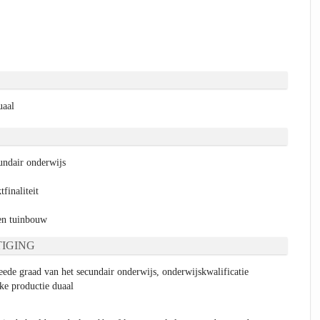
uaal
ndair onderwijs
finaliteit
n tuinbouw
IGING
eede graad van het secundair onderwijs, onderwijskwalificatie
jke productie duaal