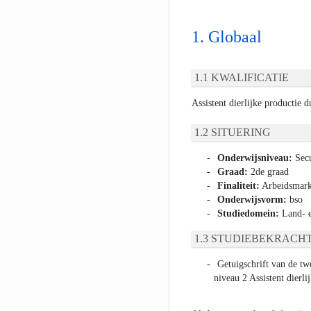
Globaal
KWALIFICATIE
Assistent dierlijke productie d
SITUERING
Onderwijsniveau:
Secu
Graad:
2de graad
Finaliteit:
Arbeidsmarkt
Onderwijsvorm:
bso
Studiedomein:
Land- e
STUDIEBEKRACHT
Getuigschrift van de tw
niveau 2 Assistent dierli