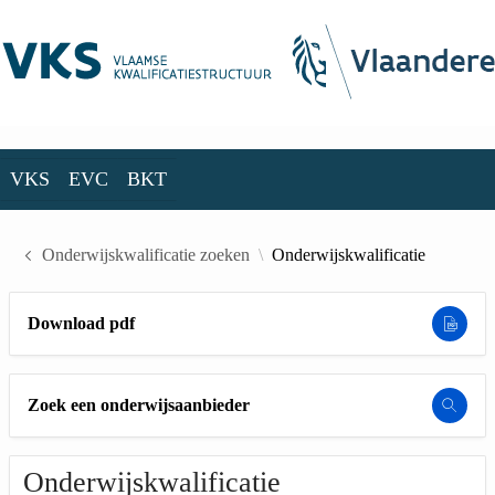
Skip to Main Content
VKS
EVC
BKT
VKS
EVC
BKT
Onderwijskwalificatie zoeken
Onderwijskwalificatie
Download pdf
Zoek een onderwijsaanbieder
Onderwijskwalificatie