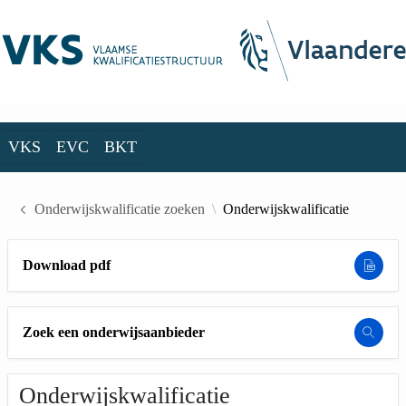
Skip to Main Content
VKS
EVC
BKT
VKS
EVC
BKT
Onderwijskwalificatie zoeken
Onderwijskwalificatie
Download pdf
Zoek een onderwijsaanbieder
Onderwijskwalificatie