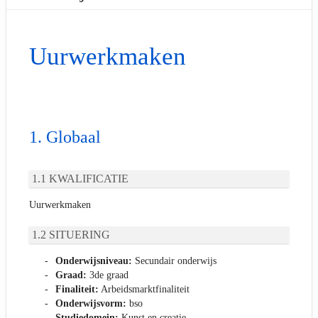
Uurwerkmaken
Globaal
KWALIFICATIE
Uurwerkmaken
SITUERING
Onderwijsniveau:
Secundair onderwijs
Graad:
3de graad
Finaliteit:
Arbeidsmarktfinaliteit
Onderwijsvorm:
bso
Studiedomein:
Kunst en creatie