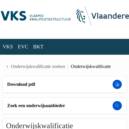
Skip to Main Content
VKS
EVC
BKT
VKS
EVC
BKT
Onderwijskwalificatie zoeken
Onderwijskwalificatie
Download pdf
Zoek een onderwijsaanbieder
Onderwijskwalificatie