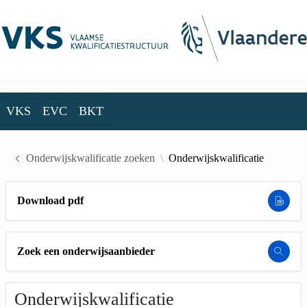
Skip to Main Content
VKS
EVC
BKT
VKS
EVC
BKT
Onderwijskwalificatie zoeken
Onderwijskwalificatie
Download pdf
Zoek een onderwijsaanbieder
Onderwijskwalificatie