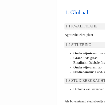
Globaal
KWALIFICATIE
Agrotechnieken plant
SITUERING
Onderwijsniveau:
Secu
Graad:
3de graad
Finaliteit:
Dubbele fina
Onderwijsvorm:
tso
Studiedomein:
Land- e
STUDIEBEKRACHT
Diploma van secundair o
Als bovenstaand studiebewijs 