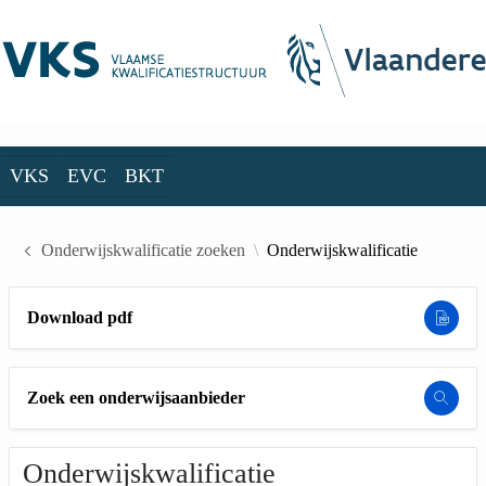
Skip to Main Content
VKS
EVC
BKT
VKS
EVC
BKT
Onderwijskwalificatie zoeken
Onderwijskwalificatie
Download pdf
Zoek een onderwijsaanbieder
Onderwijskwalificatie