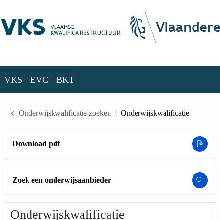
Skip to Main Content
VKS
EVC
BKT
VKS
EVC
BKT
Onderwijskwalificatie zoeken
Onderwijskwalificatie
Download pdf
Zoek een onderwijsaanbieder
Onderwijskwalificatie