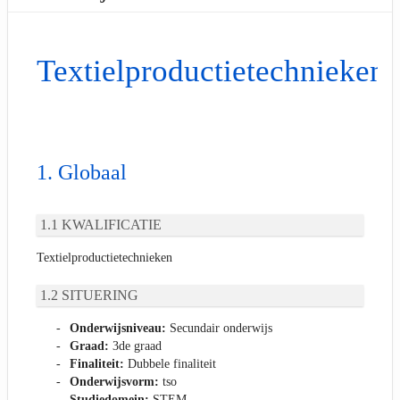
Textielproductietechnieken
Globaal
KWALIFICATIE
Textielproductietechnieken
SITUERING
Onderwijsniveau:
Secundair onderwijs
Graad:
3de graad
Finaliteit:
Dubbele finaliteit
Onderwijsvorm:
tso
Studiedomein:
STEM