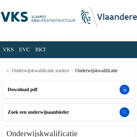
Skip to Main Content
VKS
EVC
BKT
VKS
EVC
BKT
Onderwijskwalificatie zoeken
Onderwijskwalificatie
Download pdf
Zoek een onderwijsaanbieder
Onderwijskwalificatie