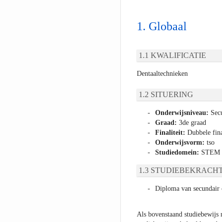
Globaal
KWALIFICATIE
Dentaaltechnieken
SITUERING
Onderwijsniveau:
Secu
Graad:
3de graad
Finaliteit:
Dubbele fina
Onderwijsvorm:
tso
Studiedomein:
STEM
STUDIEBEKRACHT
Diploma van secundair 
Als bovenstaand studiebewijs 